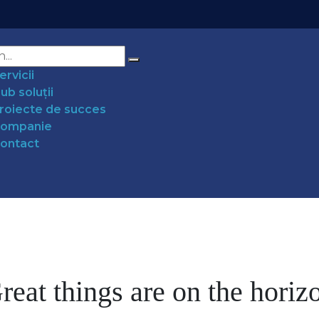
ervicii
ub soluții
roiecte de succes
ompanie
ontact
reat things are on the horiz