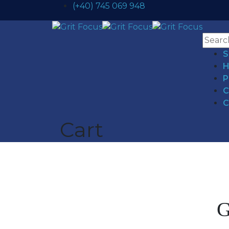
(+40) 745 069 948
S
H
P
C
C
Cart
G