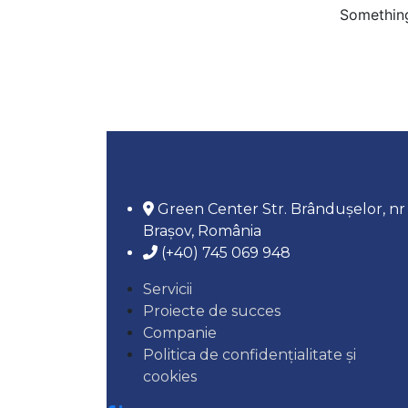
Something
Green Center Str. Brândușelor, nr 74
Brașov, România
(+40) 745 069 948
Servicii
Proiecte de succes
Companie
Politica de confidențialitate și
cookies